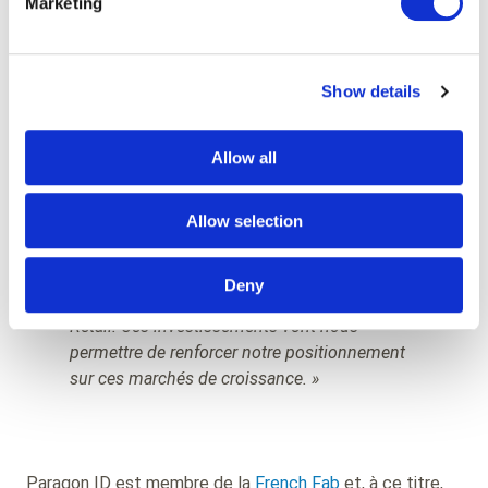
Marketing
au monde à être
certifiées ARC
pour la conception, la
fabrication et la fourniture de ses inlays et tags RFID.
François Gauthier, Paragon ID EMEA General
Show details
Manager commente :
« La crise sanitaire a été
assurément un accélérateur de la
Allow all
transformation digitale. L’évolution des
habitudes d’achats exige une Supply Chain
toujours plus agile et plus fiable, ce qui draine
Allow selection
beaucoup de nouvelles opportunités pour nos
produits et solutions basés sur la technologie
Deny
RAIN RFID et en particulier dans l’univers du
Retail. Ces investissements vont nous
permettre de renforcer notre positionnement
sur ces marchés de croissance. »
Paragon ID est membre de la
French Fab
et, à ce titre,