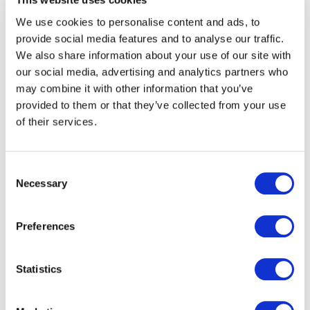
fait partie des 15 lauréats dans la
région Centre-Val de
Loire
qui vont pouvoir bénéficier de cette
We use cookies to personalise content and ads, to
subvention. Leader dans la fourniture de solutions sans
provide social media features and to analyse our traffic.
contact pour des applications dans l’eID, le transport
We also share information about your use of our site with
public, la traçabilité et le paiement, Paragon ID dispose
our social media, advertising and analytics partners who
d’un savoir-faire et d’une capacité industrielle uniques,
may combine it with other information that you’ve
soutenus par une ambitieuse stratégie de
provided to them or that they’ve collected from your use
développement et d’investissement dans les nouvelles
of their services.
technologies. Déjà premier fabricant d’inlays RFID en
Europe, le site d’Argent sur Sauldre reçoit le soutien du
fonds pour l’achat d’équipements nouvelle génération
Consent
Necessary
dans ce secteur lui permettant ainsi de s’affirmer
Selection
comme un centre d’expertise et d’excellence non
seulement en Europe mais également au niveau
Preferences
mondial. Paragon ID fabrique déjà sur son site d’Argent
les composants RFID pour les
étiquettes bagages d’Air
France
ainsi que pour les tickets sans contact utilisés
Statistics
dans de nombreux réseaux de transport urbain dans le
monde. La société est également l’une des trois seules