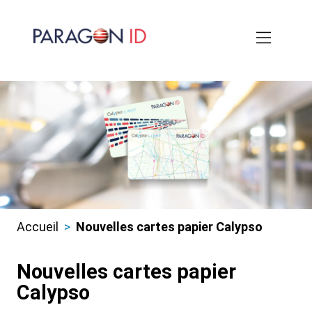
Aller
au
contenu
principal
Accueil
Nouvelles cartes papier Calypso
Fils
d'ariane
Nouvelles cartes papier
Calypso