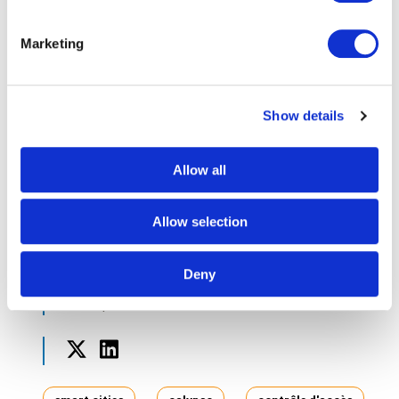
la région Ile de France et notamment pour les Jeux
Olympiques de Paris.
Marketing
En savoir plus sur Calypso
Light
Show details
Allow all
Pour en savoir plus, sur les cartes papier Calypso Light
ainsi que les Calypso Basic, également fournies par
Paragon ID, visitez le
site Calypso pour les
Allow selection
spécifications détaillées
.
Deny
By Stephanie
21 Sep 2023
Twitter
LinkedIn
Tags