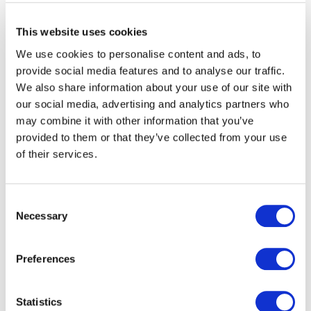
tout en répondant aux spécifications d’encodage
et de distribution des automates du marché
This website uses cookies
Utiliser différents matériaux pour répondre à la
We use cookies to personalise content and ads, to
demande des différentes autorités organisatrice
provide social media features and to analyse our traffic.
de transport : Papier, plastique recyclé
We also share information about your use of our site with
Poursuivre ses processus opérationnels
our social media, advertising and analytics partners who
d’impression pour renforcer l'impact visuel
may combine it with other information that you’ve
provided to them or that they’ve collected from your use
Déjà adoptées en Ile-de-
of their services.
France
Consent
Necessary
Suite à sa volonté d’arrêter l’utilisation des tickets
Selection
magnétiques et de réduire la consommation de supports
PVC pour une solution plus durable et plus écologique,
Preferences
Ile-de-France Mobilités a choisi Paragon ID comme l’un
des fournisseurs de ces nouvelles cartes papier
rechargeables qui seront bientôt disponibles dans toute
Statistics