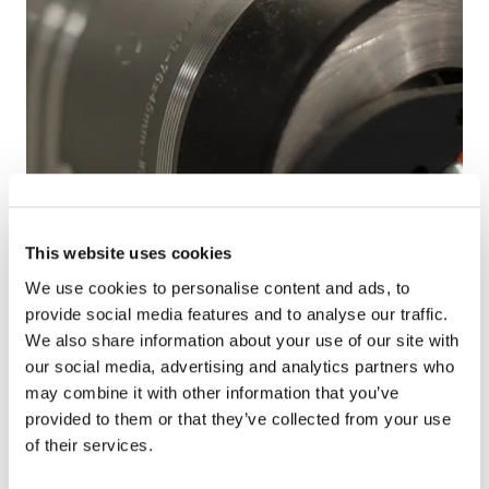
Technologie RFID
This website uses cookies
We use cookies to personalise content and ads, to
L'identification par radiofréquence (RFID)
provide social media features and to analyse our traffic.
est une technologie utilisée pour identifier
We also share information about your use of our site with
des objets ou des personnes. La RFID est
our social media, advertising and analytics partners who
basée sur l'utilisation d'ondes
may combine it with other information that you’ve
radioélectriques qui lisent les données
provided to them or that they’ve collected from your use
contenues dans une étiquette RFID.
of their services.