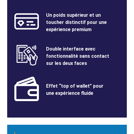
Benefits
SVG
Benefits
Un poids supérieur et un
Image
Title
toucher distinctif pour une
expérience premium
Benefits
SVG
Benefits
Double interface avec
Image
Title
fonctionnalité sans contact
sur les deux faces
Benefits
SVG
Benefits
Effet “top of wallet” pour
Image
Title
une expérience fluide