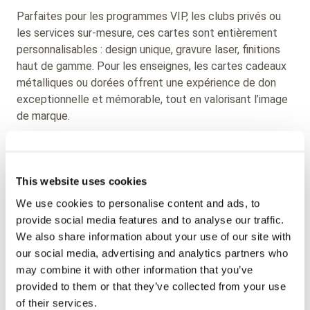
Parfaites pour les programmes VIP, les clubs privés ou
les services sur-mesure, ces cartes sont entièrement
personnalisables : design unique, gravure laser, finitions
haut de gamme. Pour les enseignes, les cartes cadeaux
métalliques ou dorées offrent une expérience de don
exceptionnelle et mémorable, tout en valorisant l’image
de marque.
Thames Technology propose également des étiquettes
bagages en métal et des cartes de voyage sur mesure,
This website uses cookies
idéales pour les compagnies aériennes premium, les
groupes hôteliers de prestige ou les clubs de voyageurs
We use cookies to personalise content and ads, to
fréquents.
provide social media features and to analyse our traffic.
We also share information about your use of our site with
Découvrez notre gamme de cartes
our social media, advertising and analytics partners who
may combine it with other information that you’ve
métalliques et dorées sur le site de
provided to them or that they’ve collected from your use
Thames Technology
of their services.