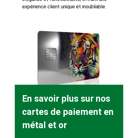
expérience client unique et inoubliable.
Background
Image
Heading
En savoir plus sur nos
cartes de paiement en
métal et or