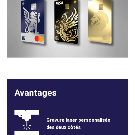
Avantages
Benefits
SVG
Benefits
Gravure laser personnalisée
Image
Title
des deux côtés