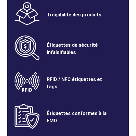
Benefits
SVG
Image
Benefits
Traçabilité des produits
Title
Benefits
SVG
Benefits
Étiquettes de sécurité
Image
Title
infalsifiables
Benefits
SVG
Benefits
RFID / NFC étiquettes et
Image
Title
tags
Benefits
SVG
Benefits
Étiquettes conformes à la
Image
Title
FMD