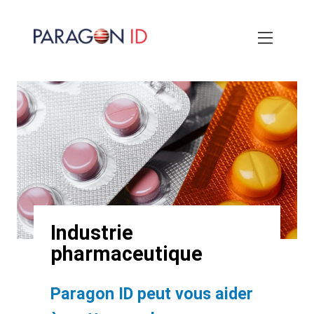
Aller
au
contenu
principal
Industrie
pharmaceutique
Intro
Paragon ID peut vous aider