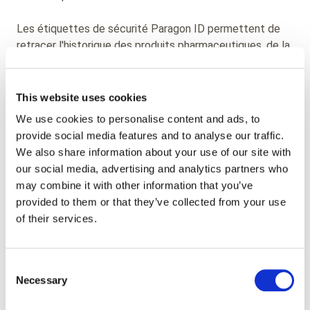
Les étiquettes de sécurité Paragon ID permettent de
retracer l'historique des produits pharmaceutiques, de la
fabrication jusqu'à l'utilisateur final. Les étiquettes
peuvent être placées sur l'emballage de l'article lui-
même, sur les cartons, les bacs et les palettes. En plus
This website uses cookies
d'assurer une traçabilité totale, les
étiquettes RFID
de
We use cookies to personalise content and ads, to
Paragon ID sont dotées d'un certain nombre de
provide social media features and to analyse our traffic.
dispositifs de sécurité empêchant les tentatives de
We also share information about your use of our site with
falsification :
our social media, advertising and analytics partners who
may combine it with other information that you’ve
Étiquettes sécurisées : étiquettes VOID,
provided to them or that they’ve collected from your use
indestructibles et non transférables
of their services.
Encres invisibles
Hologrammes
Formats uniques
Consent
Fonctionnalités RFID anti-fraude
Necessary
Selection
Enregistrement de toute tentative d'altération sur