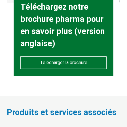
Heading
Téléchargez notre
brochure pharma pour
en savoir plus (version
anglaise)
Télécharger la brochure
Produits et services associés