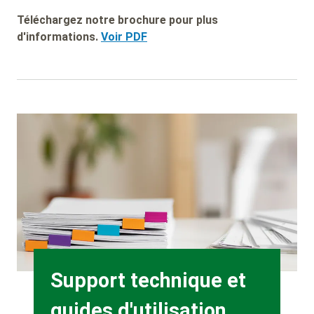
Téléchargez notre brochure pour plus
d'informations.
Voir PDF
Background
Image
Heading
Support technique et
guides d'utilisation