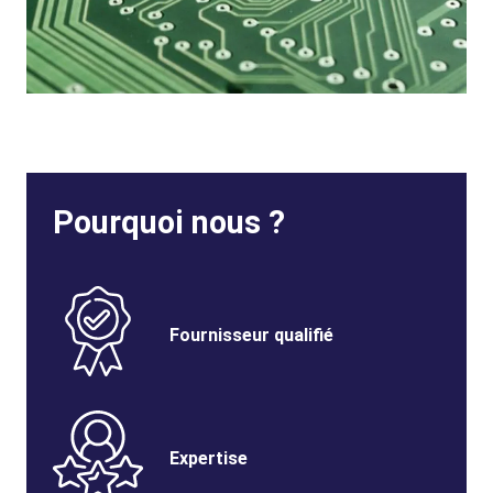
Pourquoi nous ?
Benefits
SVG
Image
Benefits
Fournisseur qualifié
Title
Benefits
SVG
Image
Benefits
Expertise
Title