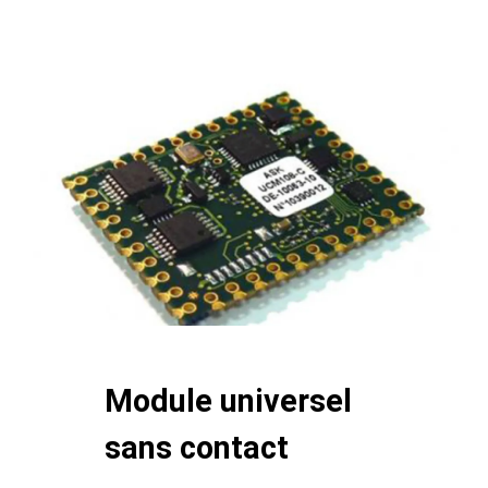
body
Module universel
sans contact