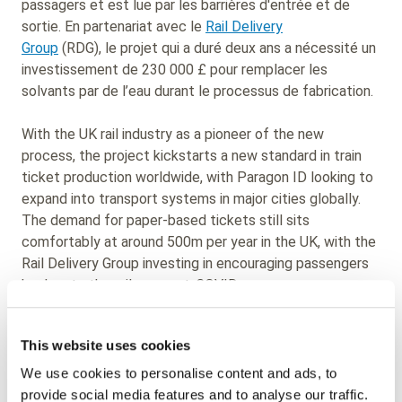
passagers et est lue par les barrières d'entrée et de
sortie. En partenariat avec le
Rail Delivery
Group
(RDG), le projet qui a duré deux ans a nécessité un
investissement de 230 000 £ pour remplacer les
solvants par de l’eau durant le processus de fabrication.
With the UK rail industry as a pioneer of the new
process, the project kickstarts a new standard in train
ticket production worldwide, with Paragon ID looking to
expand into transport systems in major cities globally.
The demand for paper-based tickets still sits
comfortably at around 500m per year in the UK, with the
Rail Delivery Group investing in encouraging passengers
back onto the railway post-COVID.
Au cours de ce projet, 11 000 billets ont été testés pour
This website uses cookies
vérifier leur durabilité et leur compatibilité avec le réseau
ferroviaire. Ces tests ont été réalisés à l'aide des
We use cookies to personalise content and ads, to
installations d'essai de RDG et en collaboration avec
provide social media features and to analyse our traffic.