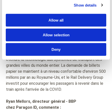
Show details
d'un avenir à faible émission de carbone et
faisons du train non seulement le choix le
plus pratique mais aussi le plus durable pour
Allow all
tous."
Allow selection
Avec le secteur ferroviaire britannique comme pionnier
du nouveau processus, le projet donne le coup d'envoi
d'une nouvelle norme de production de billets de train
Deny
dans le monde entier. Paragon ID cherche ainsi à
étendre la technologie aux systèmes de transport des
grandes villes du monde entier. La demande de billets
papier se maintient à un niveau confortable d'environ 500
millions par an au Royaume-Uni, et le Rail Delivery Group
investit pour encourager les passagers à revenir dans le
train après l’arrivée de la COVID.
Ryan Mellors, directeur général - BBP
chez Paragon ID, commente :