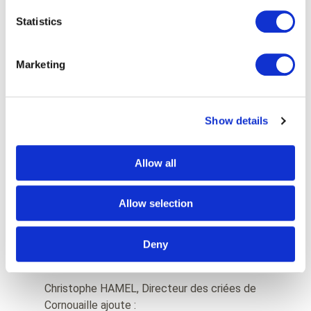
Trace, Paragon ID, commente :
Statistics
Marketing
« Nous sommes très fiers d’avoir gagné ce
contrat et réussi à déployer une solution
efficace pour notre client CCIMBO et
Show details
l’ensemble des équipes des criées de
Cornouailles. Cette implémentation réussie
montre l’étendue de notre savoir-faire
Allow all
industriel et technologique et notre capacité à
fournir des solutions de traçabilité complètes
Allow selection
qui apportent une vraie valeur ajoutée à nos
clients.»
Deny
Christophe HAMEL, Directeur des criées de
Cornouaille ajoute :