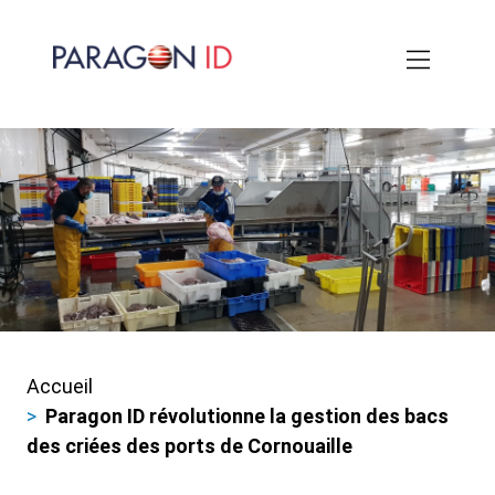
Aller
au
contenu
principal
Accueil
Fils
Paragon ID révolutionne la gestion des bacs
d'ariane
des criées des ports de Cornouaille