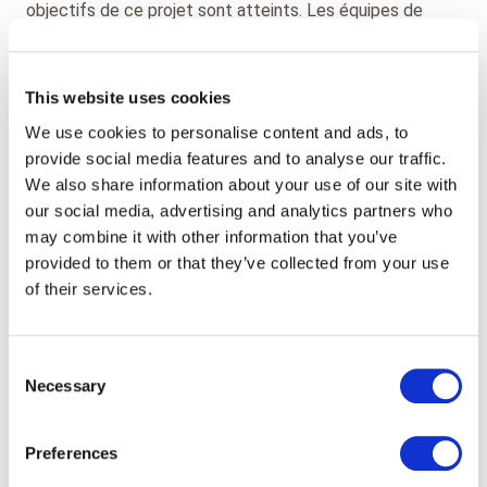
objectifs de ce projet sont atteints. Les équipes de
CCIMBO, Paragon ID et Apitrak* continuent à travailler
conjointement pour développer la solution en y ajoutant
de nouvelles fonctionnalités permettant d’apporter
This website uses cookies
encore plus de services aux différents acteurs de la
We use cookies to personalise content and ads, to
filière.
provide social media features and to analyse our traffic.
We also share information about your use of our site with
our social media, advertising and analytics partners who
may combine it with other information that you’ve
provided to them or that they’ve collected from your use
of their services.
Consent
Necessary
Selection
Preferences
Aurélien Dif, Directeur commercial Track &