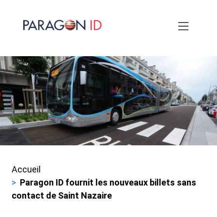
Aller
au
contenu
principal
Accueil
Fils
Paragon ID fournit les nouveaux billets sans
d'ariane
contact de Saint Nazaire