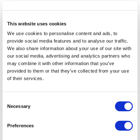
Le nouveau système de billétique, hYcéo Pass rentrera
en vigueur sur l’ensemble du réseau STRAN. Il sera
également étendu au stationnement à la fin de l’année.
This website uses cookies
We use cookies to personalise content and ads, to
hYcéo Pass
comprend des cartes sans contact et des
provide social media features and to analyse our traffic.
billets sans contact. Paragon ID a été choisi pour fournir
We also share information about your use of our site with
les billets sans contact ainsi que la personnalisation des
our social media, advertising and analytics partners who
cartes et leur envoi par courrier aux abonnés. Plus de
may combine it with other information that you’ve
160 000 ont été fabriqués, encodés et stockés prêt à
provided to them or that they’ve collected from your use
être distribués et utilisés. La personalisation et la
of their services.
préparation des courriers est également en cours pour
distribution avant l’entrée en vigueur du nouveau
système.
Consent
Necessary
Selection
Pour le projet, la Carène, l’autorité organisatrice de la
mobilité sur le territoire Saint-Nazaire agglomération a
équippé 150 véhicules de 300 valideurs sans contact
Preferences
nouvelle génération.