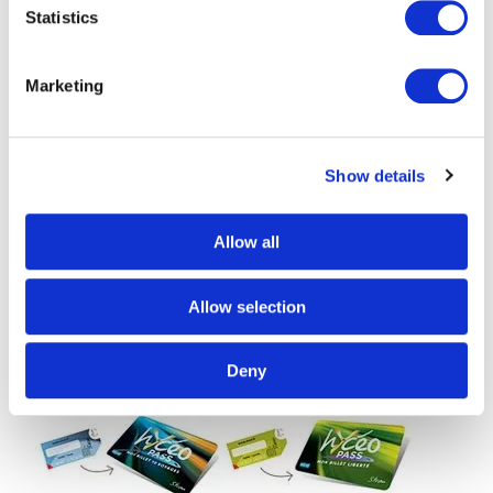
Statistics
Paragon ID fournit déjà des solutions de contrôle
d’accès sans contact à de nombreuses villes en France
Marketing
et à l’étranger et est très heureux de pouvoir maintenant
compter Saint Nazaire parmi ses clients.
Show details
Allow all
Allow selection
Deny