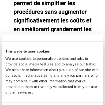
permet de simplifier les
procédures sans augmenter
significativement les coûts et
en améliorant grandement les
délais de délivrance des permis
de conduire internationaux.
This website uses cookies
Catherine Bachelier, sous-directrice
We use cookies to personalise content and ads, to
de l’éducation routière et du permis
provide social media features and to analyse our traffic.
de conduire
We also share information about your use of our site with
our social media, advertising and analytics partners who
may combine it with other information that you’ve
provided to them or that they’ve collected from your use
of their services.
Ce projet illustre la capacité de
Paragon ID à accompagner les