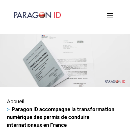
Aller
au
contenu
principal
Accueil
Fils
Paragon ID accompagne la transformation
d'ariane
numérique des permis de conduire
internationaux en France