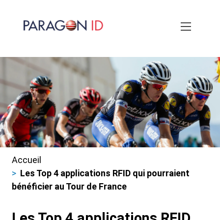
Aller
au
contenu
principal
Accueil
Fils
Les Top 4 applications RFID qui pourraient
d'ariane
bénéficier au Tour de France
Les Top 4 applications RFID