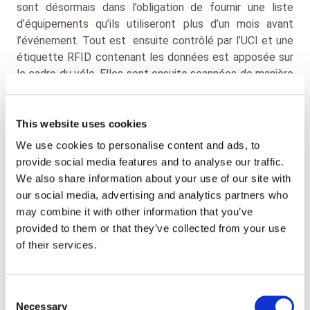
sont désormais dans l’obligation de fournir une liste
d’équipements qu’ils utiliseront plus d’un mois avant
l’événement. Tout est ensuite contrôlé par l’UCI et une
étiquette RFID contenant les données est apposée sur
le cadre du vélo. Elles sont ensuite scannées de manière
aléatoire durant les étapes de façon à s’assurer que le
matériel utilisé par un coureur reste le même durant la
course. Cette nouvelle réglementation limite la triche,
This website uses cookies
mais aussi les vols de matériel.
We use cookies to personalise content and ads, to
provide social media features and to analyse our traffic.
1 - Suivi des coureurs
We also share information about your use of our site with
our social media, advertising and analytics partners who
may combine it with other information that you’ve
La RFID peut facilement être intégrée dans les maillots
provided to them or that they’ve collected from your use
ou les chaussures des coureurs sous forme de puces
of their services.
afin de pouvoir suivre leur position sur chaque étape en
temps réel. Les informations fournies par la puce sont
retransmises aux équipes du coureur mais aussi aux
Consent
spectateurs, ce qui leur permet de mieux suivre leur
Necessary
Selection