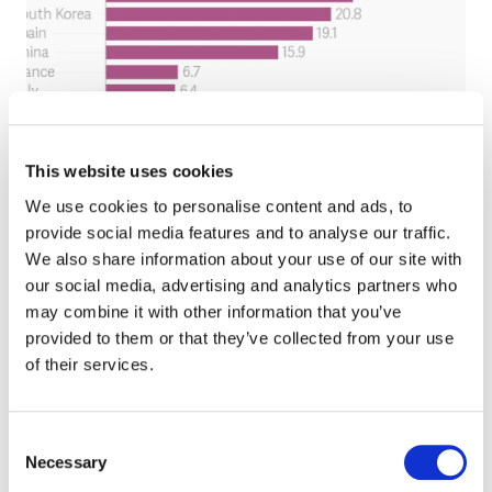
This website uses cookies
We use cookies to personalise content and ads, to
body
Source : ATKearney
provide social media features and to analyse our traffic.
We also share information about your use of our site with
our social media, advertising and analytics partners who
may combine it with other information that you’ve
provided to them or that they’ve collected from your use
of their services.
Le tournant décisif est venu de Target et de la violation
massive des coordonnées bancaires par le détaillant en
Consent
2013. Beaucoup de consommateurs américains avaient
Necessary
Selection
recours à ce site commerçant pour y effectuer des