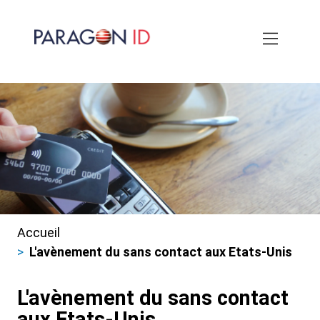
Aller
au
contenu
principal
Accueil
Fils
L'avènement du sans contact aux Etats-Unis
d'ariane
L'avènement du sans contact
aux Etats-Unis