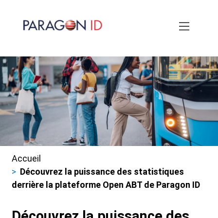
Aller
au
contenu
principal
Accueil
Fils
Découvrez la puissance des statistiques
d'ariane
derrière la plateforme Open ABT de Paragon ID
Découvrez la puissance des