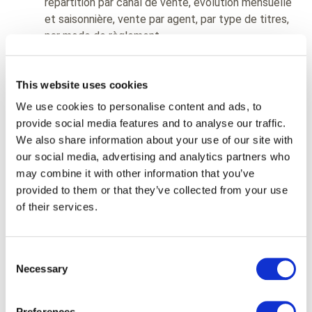
répartition par canal de vente, évolution mensuelle
et saisonnière, vente par agent, par type de titres,
par mode de règlement…
This website uses cookies
We use cookies to personalise content and ads, to
provide social media features and to analyse our traffic.
We also share information about your use of our site with
our social media, advertising and analytics partners who
may combine it with other information that you’ve
provided to them or that they’ve collected from your use
of their services.
Consent
Necessary
Selection
Business intelligence
Preferences