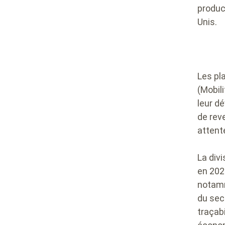
produc
Unis.
Les pl
(Mobili
leur d
de rev
attent
La div
en 202
notamm
du sec
traçabi