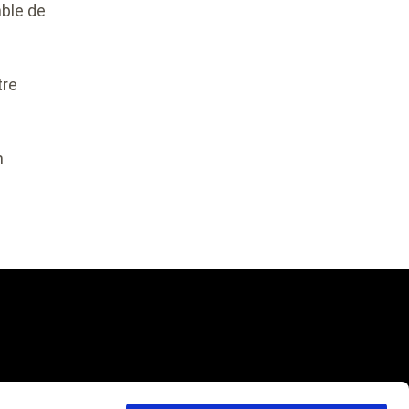
mble de
tre
n