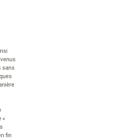
insi
evenus
s sans
iques
anière
.
e
e «
es
n fin