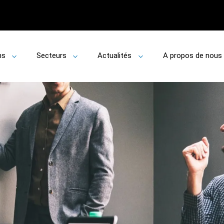
ns
Secteurs
Actualités
A propos de nous
Toggle
Toggle
Toggle
submenu
submenu
submenu