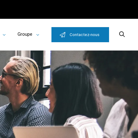
Groupe
Search
Contactez-nous
Toggle
Toggle
submenu
submenu