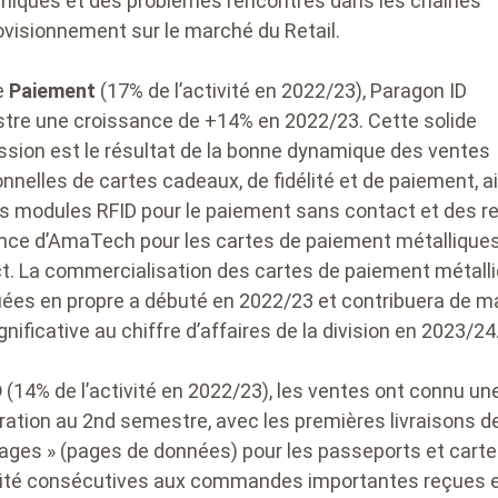
iques et des problèmes rencontrés dans les chaînes
ovisionnement sur le marché du Retail.
e
Paiement
(17% de l’activité en 2022/23), Paragon ID
stre une croissance de +14% en 2022/23. Cette solide
ssion est le résultat de la bonne dynamique des ventes
onnelles de cartes cadeaux, de fidélité et de paiement, a
s modules RFID pour le paiement sans contact et des r
ence d’AmaTech pour les cartes de paiement métallique
t. La commercialisation des cartes de paiement métall
uées en propre a débuté en 2022/23 et contribuera de m
gnificative au chiffre d’affaires de la division en 2023/24
D
(14% de l’activité en 2022/23), les ventes ont connu un
ration au 2nd semestre, avec les premières livraisons d
ages » (pages de données) pour les passeports et cart
tité consécutives aux commandes importantes reçues e