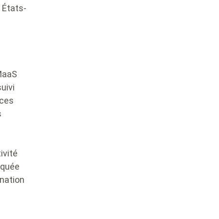
 États-
 MaaS
uivi
rces
s
ivité
rquée
nation