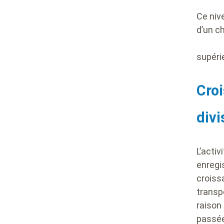
Ce nive
d’un ch
supéri
Croi
div
L’activ
enregi
croiss
transp
raison 
passée