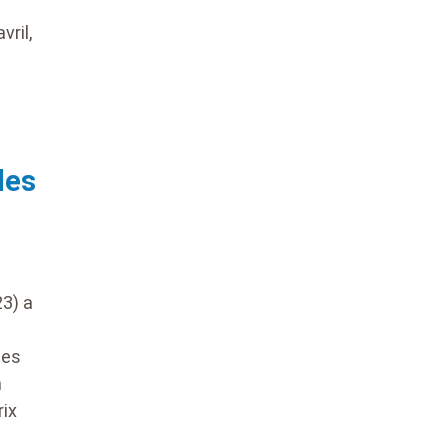
vril,
les
23) a
les
n
rix