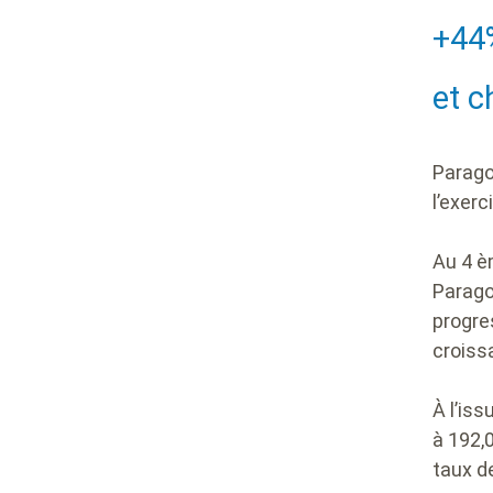
Hea
+44%
et c
Parago
l’exerc
Au 4 è
Parago
progre
croiss
À l’iss
à 192,
taux d