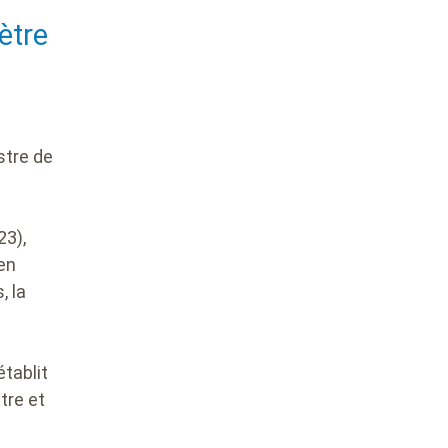
ètre
stre de
23),
 en
, la
établit
tre et