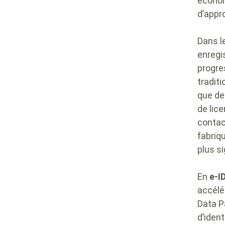
économ
d’appr
Dans l
enregi
progre
traditi
que de
de lic
contac
fabriq
plus si
En
e-I
accélé
Data P
d’iden