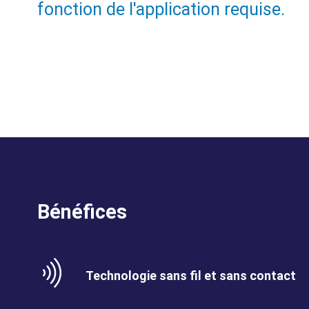
fonction de l'application requise.
Bénéfices
Benefits
SVG
Benefits
Technologie sans fil et sans contact
Image
Title