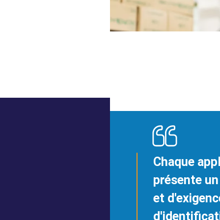
Chaque appli
présente un
et d'exigenc
d'identifica