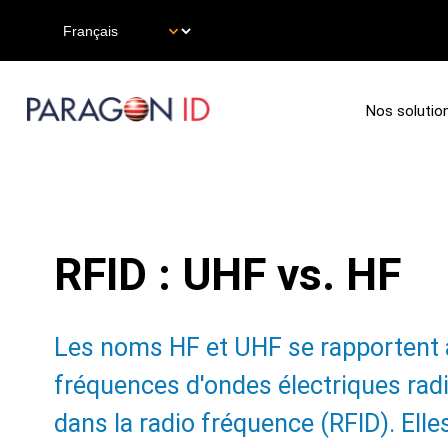
Aller
Select
au
your
contenu
language
principal
Main
Nos solutio
navigation
RFID : UHF vs. HF
Subtitle:
Les noms HF et UHF se rapportent à
fréquences d'ondes électriques radi
dans la radio fréquence (RFID). Elle