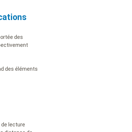
ications
portée des
spectivement
end des éléments
 de lecture