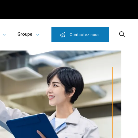
Groupe
Search
Contactez-nous
Toggle
Toggle
submenu
submenu