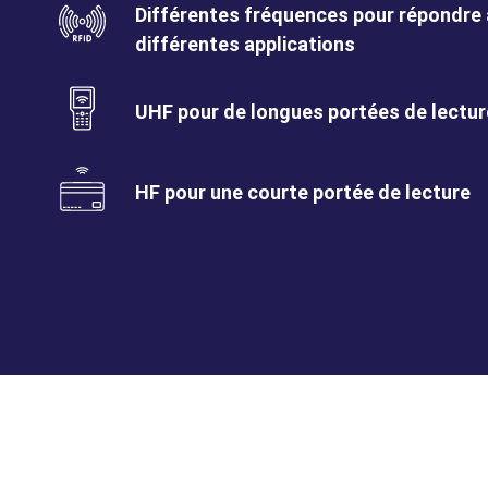
Benefits
SVG
Benefits
Différentes fréquences pour répondre 
Image
Title
différentes applications
Benefits
SVG
Benefits
UHF pour de longues portées de lectur
Image
Title
Benefits
SVG
Benefits
HF pour une courte portée de lecture
Image
Title