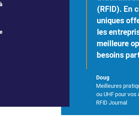
à
(RFID). En 
uniques off
les entrepri
e
meilleure op
besoins part
Doug
Meilleures prati
ou UHF pour vos a
RFID Journal