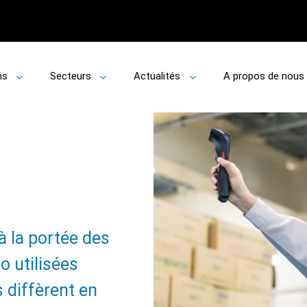
ns
Secteurs
Actualités
A propos de nous
Toggle
Toggle
Toggle
submenu
submenu
submenu
 la portée des
o utilisées
s diffèrent en