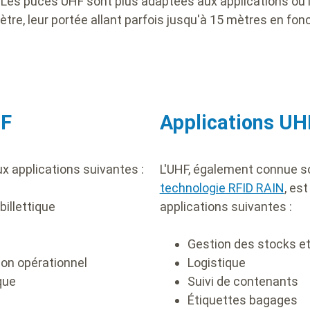
. Les puces UHF sont plus adaptées aux applications où 
tre, leur portée allant parfois jusqu'à 15 mètres en fon
HF
Applications UH
x applications suivantes :
L'UHF, également connue s
technologie RFID RAIN
, es
billettique
applications suivantes :
Gestion des stocks et
ion opérationnel
Logistique
rque
Suivi de contenants
Étiquettes bagages