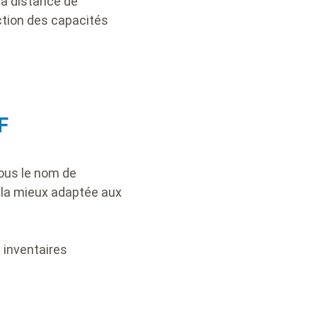
la distance de
ction des capacités
F
ous le nom de
t la mieux adaptée aux
 inventaires