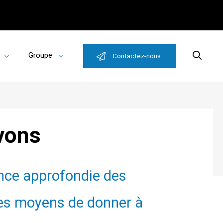
Groupe
Search
Contactez-nous
Toggle
Toggle
submenu
submenu
vons
nce approfondie des
des moyens de donner à