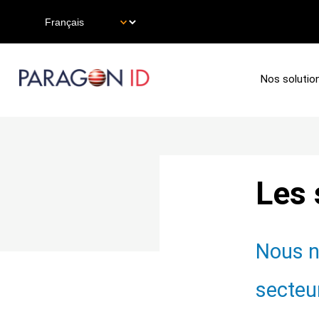
Aller
Select
au
your
contenu
language
principal
Main
Nos solutio
navigation
Les 
Nous n
secteu