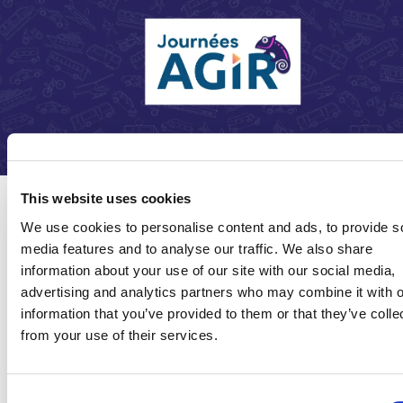
This website uses cookies
We use cookies to personalise content and ads, to provide s
media features and to analyse our traffic. We also share
information about your use of our site with our social media,
Event
07 oct 2026
-
08 oct 2026
advertising and analytics partners who may combine it with o
Date
information that you’ve provided to them or that they’ve colle
Les Journées AGIR
sont le rendez-vous des
from your use of their services.
professionnels du transport public et de la mobilité
durable. Pendant deux jours, collectivités, opérateurs et
industriels se retrouvent pour partager leurs expériences
Consent
et imaginer les services de mobilité de demain.