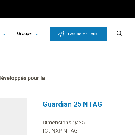
Groupe
Search
Contactez-nous
Toggle
Toggle
submenu
submenu
développés pour la
body
Guardian 25 NTAG
Dimensions :
Ø
25
IC : NXP NTAG