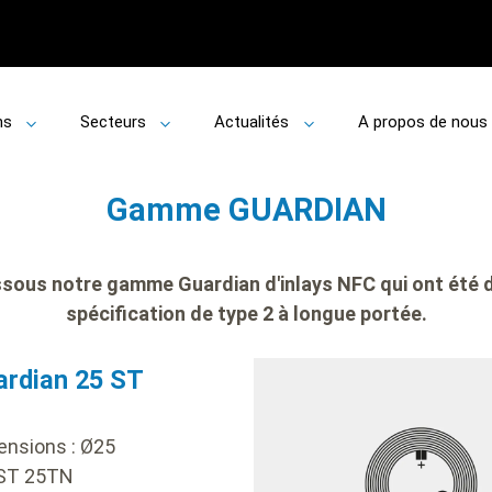
ns
Secteurs
Actualités
A propos de nous
Toggle
Toggle
Toggle
submenu
submenu
submenu
Gamme GUARDIAN
sous notre gamme Guardian d'inlays NFC qui ont été 
spécification de type 2 à longue portée.
y
ardian 25 ST
ensions :
Ø
25
 ST 25TN