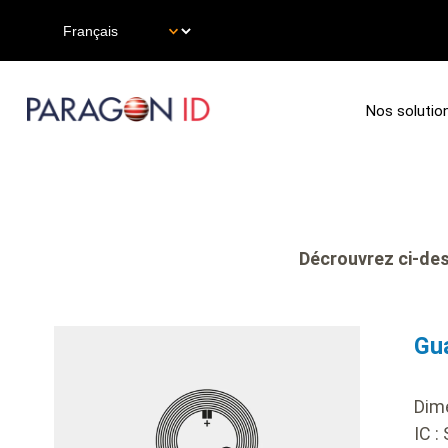
Aller
Select
au
your
contenu
language
principal
Main
Nos solutio
navigation
Décrouvrez ci-des
bod
Gu
Dim
IC :