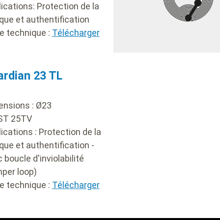
ications: Protection de la
ue et authentification
he technique
:
Télécharger
y
ardian 23 TL
ensions :
Ø
23
 ST 25TV
ications : Protection de la
ue et authentification -
 boucle d'inviolabilité
per loop)
he technique
:
Télécharger